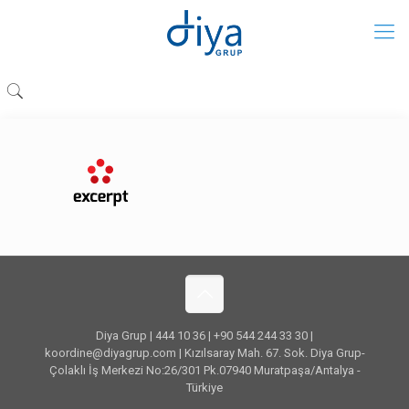
Diya Grup | 444 10 36 | +90 544 244 33 30 |
koordine@diyagrup.com | Kızılsaray Mah. 67. Sok. Diya Grup-
Çolaklı İş Merkezi No:26/301 Pk.07940 Muratpaşa/Antalya -
Türkiye