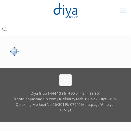
Diya Grup | 444 10 36 | +90 544 244 33 30 |
koordine@diyagrup.com | Kızılsaray Mah. 67. Sok. Diya Grup-
Çolaklı İş Merkezi No:26/301 Pk.07940 Muratpaşa/Antalya -
Türkiye