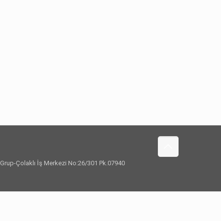
a Grup-Çolaklı İş Merkezi No:26/301 Pk.07940