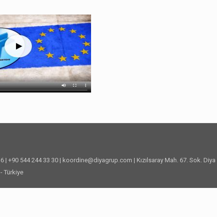
36 | +90 544 244 33 30 | koordine@diyagrup.com | Kızılsaray Mah. 67. Sok. Diy
- Türkiye